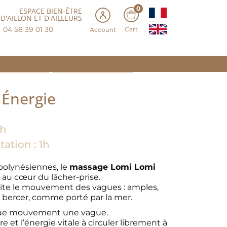
0
ESPACE BIEN-ÊTRE
D'AILLON ET D'AILLEURS
04 58 39 01 30
Cart
Account
ception à Deux
Récupération & Mobilité
Énergie
1h
tation : 1h
 polynésiennes, le
massage Lomi Lomi
 au cœur du lâcher-prise.
imite le mouvement des vagues : amples,
e bercer, comme porté par la mer.
aque mouvement une vague.
e et l’énergie vitale à circuler librement à