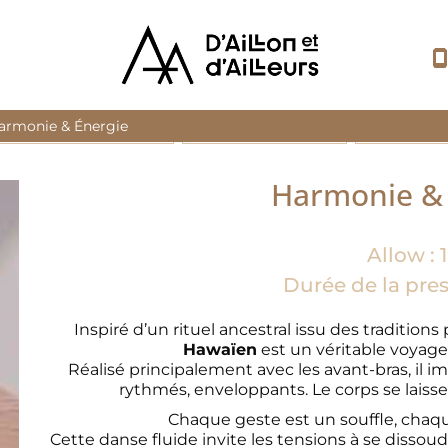
armonie & Énergie
Les Composés d’Exception
Lectures du Corps - Bilan
Moments d’Ex
Harmonie & 
Allow : 
Durée de la pres
Inspiré d’un rituel ancestral issu des traditions
Hawaïen
est un véritable voyage
Réalisé principalement avec les avant-bras, il 
rythmés, enveloppants. Le corps se laiss
Chaque geste est un souffle, ch
Cette danse fluide invite les tensions à se dissoudr