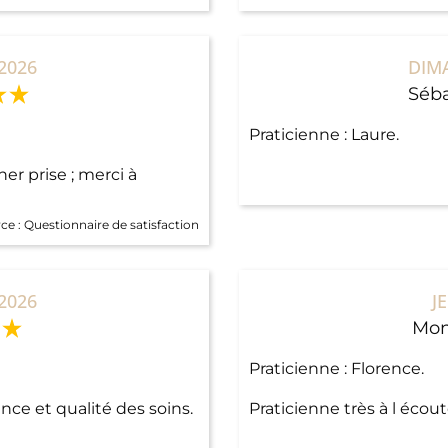
2026
DIM
Séba
Praticienne : Laure.
r prise ; merci à
ce :
Questionnaire de satisfaction
2026
J
Mon
Praticienne : Florence.
ance et qualité des soins.
Praticienne très à l écou