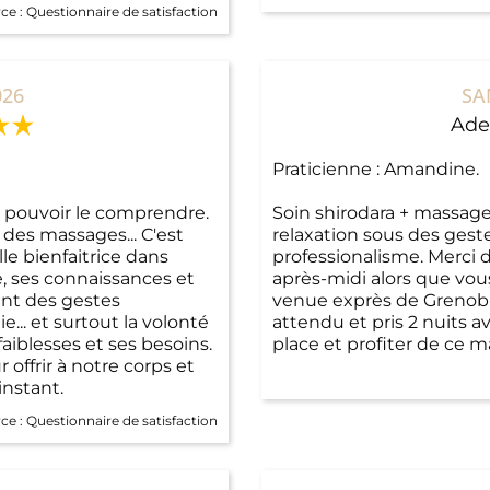
ce :
Questionnaire de satisfaction
026
SA
Ade
Praticienne : Amandine.
pour pouvoir le comprendre.
Soin shirodara + massag
es massages... C'est
relaxation sous des geste
le bienfaitrice dans
professionalisme. Merci 
e, ses connaissances et
après-midi alors que vous 
ent des gestes
venue exprès de Grenobl
... et surtout la volonté
attendu et pris 2 nuits a
aiblesses et ses besoins.
place et profiter de ce m
offrir à notre corps et
nstant.
ce :
Questionnaire de satisfaction