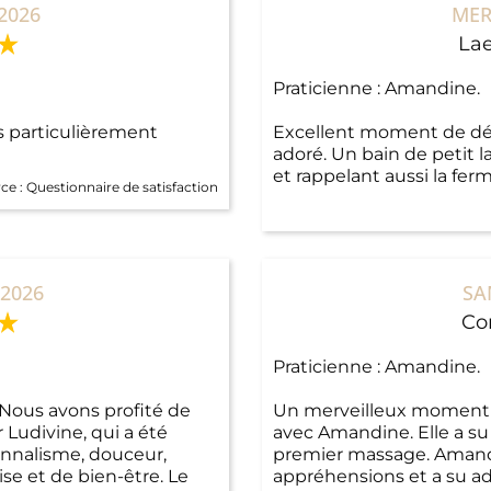
2026
MER
Lae
Praticienne : Amandine.
 particulièrement
Excellent moment de déte
adoré. Un bain de petit l
et rappelant aussi la fe
ce :
Questionnaire de satisfaction
2026
SA
Cor
Praticienne : Amandine.
ous avons profité de
Un merveilleux moment p
 Ludivine, qui a été
avec Amandine. Elle a su r
ionnalisme, douceur,
premier massage. Amandi
se et de bien-être. Le
appréhensions et a su ad