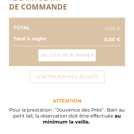
DE COMMANDE
TOTAL
0,00 €
Total à régler
0,00 €
VALIDER MON PANIER
CONTINUER MES ACHATS
ATTENTION
Pour la prestation : "Jouvence des Près" : Bain au
petit lait, la réservation doit être effectuée
au
minimum la veille.