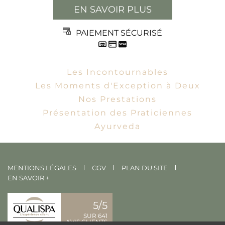
EN SAVOIR PLUS
PAIEMENT SÉCURISÉ
Les Incontournables
Les Moments d'Exception à Deux
Nos Prestations
Présentation des Praticiennes
Ayurveda
MENTIONS LÉGALES
CGV
PLAN DU SITE
EN SAVOIR +
5/5
SUR 641
AVIS CLIENTS